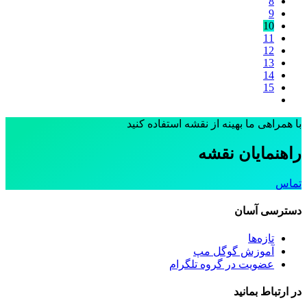
8
9
10
11
12
13
14
15
با همراهی ما بهینه از نقشه استفاده کنید
راهنمایان نقشه
تماس
دسترسی آسان
تازه‌ها
آموزش گوگل مپ
عضویت در گروه تلگرام
در ارتباط بمانید