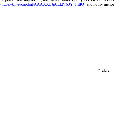
(
https://t.me/joinchat/AAAAAEJn6LktV63Y_FstIQ
) and notify me fo
شده‌اند
*