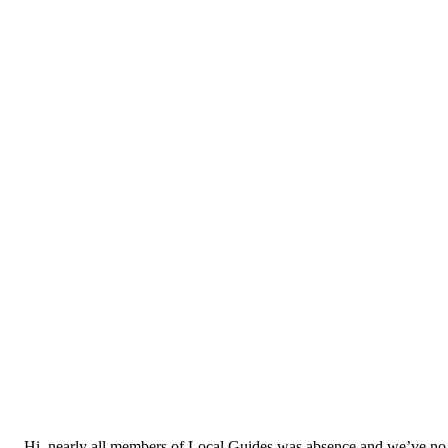
Hi, nearly all members of Local Guides was absence and we’ve no r