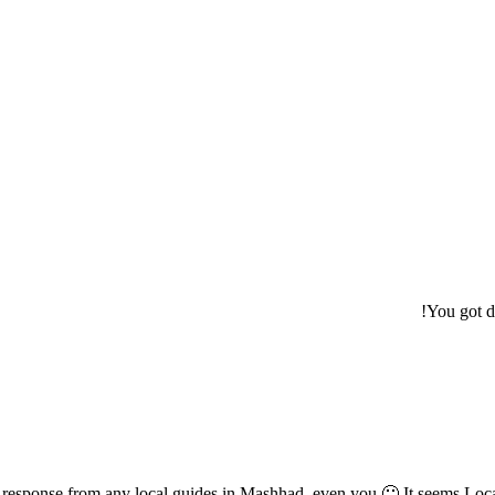
You got d
esponse from any local guides in Mashhad, even you 🙂 It seems Local