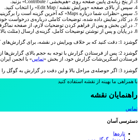
3. از پنج زبانه‌ی پایین صفحه روی «هم‌بخشی / Contribute» بزنید.
4. سپس از بالای صفحه «ویرایش نقشه / Edit Map» را انتخاب کنید.
5. سپس «نظرات شما درباره Maps» که آخرین گزینه است را برگزینید.
6. در کادر نمایش داده شده، توضیحات کاملی درباره‌ی درخواست خود بنویسید. چیزهای لازم برای یک گزارش صحیح، در بالا و بخش گزارش از دسکتاپ نوشته شده است.
7. در این بخش و پس از فراهم کردن توضحیات لازم، از صفحه نماگرفت (اسکرین‌شات) بگیرید تا در صورت تاخیر، در آینده موضوع قابل پیگیری باشد.
8. در پایان و پس از نوشتن توضیحات کامل، گزینه‌ی ارسال (مثلث بالای صفحع) را بزنید تا درخواست شما برای گوگل فرستاده شود.
گوشزد 1: دقت کنید که بر خلاف ویرایش در نقشه، برای گزارش‌های کلی این‌چنینی برای کاربر ایمیل تشکر فرستاده نمی‌شود.
گوشزد 2: پس از فرستادن گزارش با توجه به حجم بالای گزارش‌ه
فرستادن اسکرین‌شات گزارش خود، از بخش «
تماس
» با انجمن ایران 
گوشزد 3: اگر حوصله‌ی مراحل بالا و این دقت در گزارش به گوگل را ندارید، می‌توانید از ابتدا با بخش
با همراهی ما بهینه از نقشه استفاده کنید
راهنمایان نقشه
تماس
دسترسی آسان
تازه‌ها
آموزش گوگل مپ