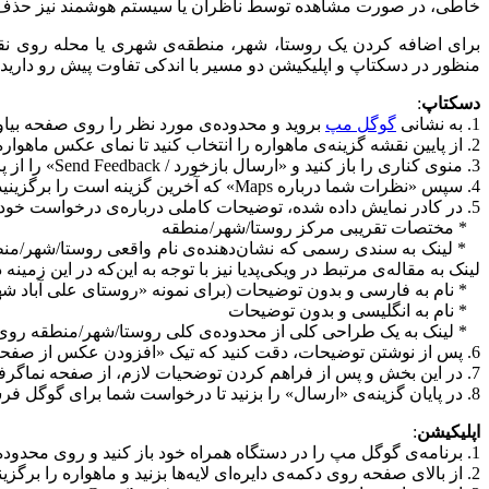
خاطی، در صورت مشاهده توسط ناظران یا سیستم هوشمند نیز حذف 
برای اضافه کردن یک روستا، شهر، منطقه‌ی شهری یا محله روی نقشه
منظور در دسکتاپ و اپلیکیشن دو مسیر با اندکی تفاوت پیش رو دارید ک
دسکتاپ
:
1. به نشانی
گوگل مپ
بروید و محدوده‌ی مورد نظر را روی صفحه بیاور
2. از پایین نقشه گزینه‌ی ماهواره را انتخاب کنید تا نمای عکس ماهواره‌ای فعال شود.
3. منوی کناری را باز کنید و «ارسال بازخورد / Send Feedback» را از پایین آن کلیک کنید.
4. سپس «نظرات شما درباره Maps» که آخرین گزینه است را برگزینید.
5. در کادر نمایش داده شده، توضیحات کاملی درباره‌ی درخواست خود بنویسید. به طور کلی یک گزارش خوب درباره‌ی محدوده‌هایی مانند شهر و روستا باید شامل توضیحات زیر باشد:
* مختصات تقریبی مرکز روستا/شهر/منطقه
* لینک به سندی رسمی که نشان‌دهنده‌ی نام واقعی روستا/شهر/منط
لینک به مقاله‌ی مرتبط در ویکی‌پدیا نیز با توجه به این‌که در این زمی
* نام به فارسی و بدون توضیحات (برای نمونه «روستای علی آباد 
* نام به انگلیسی و بدون توضیحات
* لینک به یک طراحی کلی از محدوده‌ی کلی روستا/شهر/منطقه روی 
6. پس از نوشتن توضیحات، دقت کنید که تیک «افزودن عکس از صفحه نمایش» فعال باشد و با استفاده از ابزار موجود، با یک مستطیل و به صورت تقریبی محدوده‌ی مورد نظر را مشخص کنید و «تمام» را بزنید.
7. در این بخش و پس از فراهم کردن توضحیات لازم، از صفحه نماگرفت (اسکرین‌شات) بگیرید تا در صورت تاخیر، در آینده موضوع قابل پیگیری باشد.
8. در پایان گزینه‌ی «ارسال» را بزنید تا درخواست شما برای گوگل فرستاده شود.
اپلیکیشن
:
1. برنامه‌ی گوگل مپ را در دستگاه همراه خود باز کنید و روی محدوده‌ی مورد نظر بروید.
2. از بالای صفحه روی دکمه‌ی دایره‌ای لایه‌ها بزنید و ماهواره را برگزینید تا تصاویر ماهواره‌ی منطقه دیده شود.